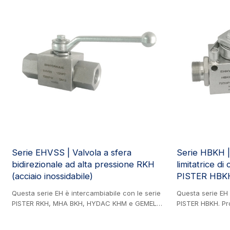
macchinari agricoli, ingegneria idraulica,
standard SAE J518
ingegneria mineraria e industria delle vernici.
settori, tra cui e
ingegneria idrau
industria delle ve
Serie EHVSS | Valvola a sfera
Serie HBKH | 
bidirezionale ad alta pressione RKH
limitatrice di
(acciaio inossidabile)
PISTER HBKH 
Questa serie EH è intercambiabile con le serie
Questa serie EH 
PISTER RKH, MHA BKH, HYDAC KHM e GEMELS
PISTER HBKH. Pro
GE2. Prodotto in acciaio inossidabile. Valvola a
è dotata di una f
sfera bidirezionale ad alta pressione (AISI 316),
corsa su cilindr