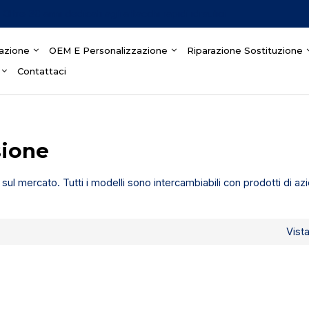
Oltre 30 anni dedicati agli attacchi rapidi idraulici
azione
OEM E Personalizzazione
Riparazione Sostituzione
Contattaci
sione
i sul mercato. Tutti i modelli sono intercambiabili con prodotti di a
Vist