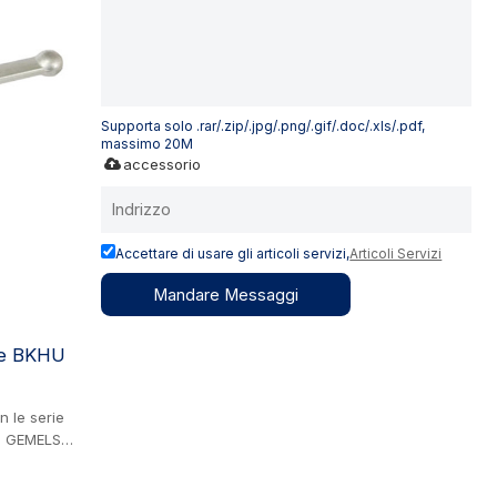
 vernici.
Supporta solo .rar/.zip/.jpg/.png/.gif/.doc/.xls/.pdf,
massimo 20M
accessorio
Accettare di usare gli articoli servizi,
Articoli Servizi
Mandare Messaggi
one BKHU
n le serie
, GEMELS
ciaio.
essione