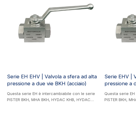
Serie EH EHV | Valvola a sfera ad alta
Serie EHV | V
pressione a due vie BKH (acciaio)
pressione a d
Questa serie EH è intercambiabile con le serie
Questa serie EH 
PISTER BKH, MHA BKH, HYDAC KHB, HYDAC
PISTER BKH, MH
KHM, CIOCCA CRHI2 e GEMELS GE2. Prodotto in
KHM, GEMELS GE
acciaio. Valvola a sfera bidirezionale ad alta
HOLMBURY BVC2. 
pressione (ACCIAIO), utilizzata in vari settori,
sfera bidireziona
tra cui edilizia, macchinari agricoli, ingegneria
carbonio), utilizz
idraulica, ingegneria mineraria e industria delle
edilizia, macchin
vernici.
idraulica, ingegn