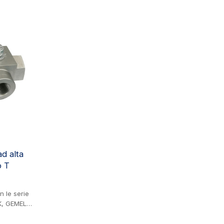
 idraulica,
lle macchine
tria delle
ad alta
o T
n le serie
K, GEMELS
iaio.
sione