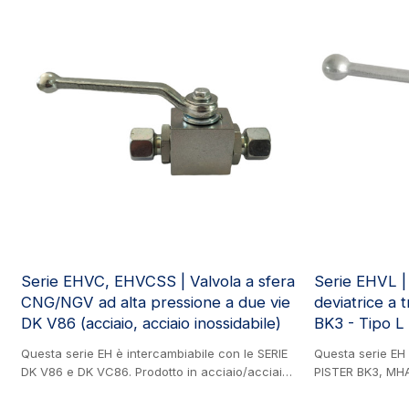
utilizzata in vari settori, tra cui edilizia,
cilindri di ribal
macchinari agricoli, ingegneria idraulica,
sollevamento pe
ingegneria mineraria e industria delle vernici.
idraulicamente.
Serie EHVC, EHVCSS | Valvola a sfera
Serie EHVL | 
CNG/NGV ad alta pressione a due vie
deviatrice a 
DK V86 (acciaio, acciaio inossidabile)
BK3 - Tipo L 
Questa serie EH è intercambiabile con le SERIE
Questa serie EH 
DK V86 e DK VC86. Prodotto in acciaio/acciaio
PISTER BK3, MH
inossidabile. Valvola a sfera bidirezionale ad
GE3 e CIOCCA CR
alta pressione per CNG (acciaio, acciaio
Valvola a sfera a