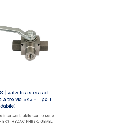
utilizzata in vari settori, tra cui
(acciaio) - Tipo T, utilizzata in vari se
ari agricoli, ingegneria
cui edilizia, macchinari agricoli, ing
eria mineraria e industria delle
idraulica, ingegneria mineraria e indu
vernici.
 | Valvola a sfera ad
e a tre vie BK3 - Tipo T
idabile)
è intercambiabile con le serie
A BK3, HYDAC KHB3K, GEMELS
HI3. Prodotto in acciaio