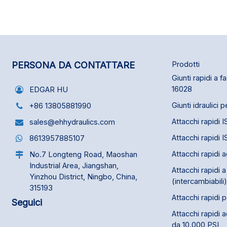
inossidabile. Valvola a sfera a tre vie ad alta
inossidabile. Val
pressione (acciaio inossidabile 316) - Tipo L,
pressione (accia
utilizzata in vari settori, tra cui edilizia,
utilizzata in vari 
macchinari agricoli, ingegneria idraulica,
macchinari agrico
ingegneria mineraria e industria delle vernici.
ingegneria minera
PERSONA DA CONTATTARE
Prodotti
Giunti rapidi a f
16028
EDGAR HU
Giunti idraulici 
+86 13805881990
Attacchi rapidi 
sales@ehhydraulics.com
Attacchi rapidi 
8613957885107
Attacchi rapidi 
No.7 Longteng Road, Maoshan
Industrial Area, Jiangshan,
Attacchi rapidi 
Yinzhou District, Ningbo, China,
(intercambiabili)
315193
Attacchi rapidi 
Seguici
Attacchi rapidi 
da 10.000 PSI