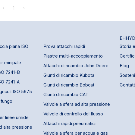
vola a sfera a tre vie ad alta
1
io inossidabile 316) - Tipo T,
settori, tra cui edilizia,
li, ingegneria idraulica,
ria e industria delle vernici.
EHHYD
accia piana ISO
Prova attacchi rapidi
Storia 
Piastre multi-accoppiamento
Certifi
per minipale
Attacchi di ricambio John Deere
Blog
ISO 7241-B
Giunti di ricambio Kubota
Sostenib
ISO 7241-A
Giunti di ricambio Bobcat
Contatt
agricoli ISO 5675
Giunti di ricambio CAT
a fungo
Valvole a sfera ad alta pressione
Valvole di controllo del flusso
per linee umide
Attacchi rapidi pneumatici
ad alta pressione
Valvole a sfera per acqua e gas