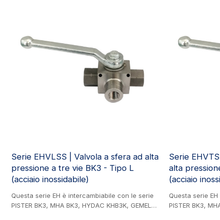
inossidabile). Utilizzata principalmente in
Tipo L (acciaio), 
idraulica, in particolare nel settore edile e delle
edilizia, macchin
macchine agricole, nell'ingegneria idraulica,
idraulica, ingegn
nell'ingegneria mineraria e nell'industria delle
vernici.
vernici.
Serie EHVLSS | Valvola a sfera ad alta
Serie EHVTSS
pressione a tre vie BK3 - Tipo L
alta pression
(acciaio inossidabile)
(acciaio inoss
Questa serie EH è intercambiabile con le serie
Questa serie EH 
PISTER BK3, MHA BK3, HYDAC KHB3K, GEMELS
PISTER BK3, MH
GE3 e CIOCCA CRHI3. Prodotto in acciaio
GE3 e CIOCCA CR