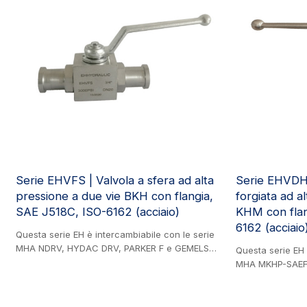
vernici.
Serie EHVFS | Valvola a sfera ad alta
Serie EHVDHF
pressione a due vie BKH con flangia,
forgiata ad a
SAE J518C, ISO-6162 (acciaio)
KHM con flan
6162 (acciaio
Questa serie EH è intercambiabile con le serie
MHA NDRV, HYDAC DRV, PARKER F e GEMELS
Questa serie EH 
RF. Prodotto in acciaio. Valvola a sfera a due
MHA MKHP-SAEFS
vie ad alta pressione con flangia (acciaio al
la serie GEMELS
carbonio), standard SAE J518C (ISO-6162),
Prodotto in accia
utilizzata in vari settori, tra cui edilizia,
alta pressione a 