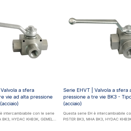
tamento o piattaforme di
(acciaio). Utilizzata principalmente in
r macchine azionate
in particolare nel settore edile e de
agricole, nell'ingegneria idraulica,
nell'ingegneria mineraria e nell'indus
vernici.
Valvola a sfera
Serie EHVT | Valvola a sfera 
tre vie ad alta pressione
pressione a tre vie BK3 - Tip
(acciaio)
(acciaio)
è intercambiabile con le serie
Questa serie EH è intercambiabile co
A BK3, HYDAC KHB3K, GEMELS
PISTER BK3, MHA BK3, HYDAC KHB3
HI3. Prodotto in acciaio.
GE3 e CIOCCA CRHI3. Prodotto in acc
 tre vie ad alta pressione -
Valvola a sfera a tre vie ad alta pres