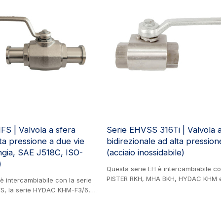
idraulica, ingegneria mineraria e indu
vernici.
S | Valvola a sfera
Serie EHVSS 316Ti | Valvola a
lta pressione a due vie
bidirezionale ad alta pressio
gia, SAE J518C, ISO-
(acciaio inossidabile)
)
Questa serie EH è intercambiabile co
PISTER RKH, MHA BKH, HYDAC KHM 
è intercambiabile con la serie
GE2. Prodotto in acciaio inossidabile.
, la serie HYDAC KHM-F3/6,
sfera a 2 vie ad alta pressione (AISI 
 GBS3 e la serie GEMELS GBS6.
utilizzata in vari settori, tra cui edilizi
io. Valvola a sfera forgiata ad
macchinari agricoli, ingegneria idrau
2 vie con flangia (acciaio),