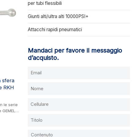
stria delle
per tubi flessibili
Giunti alti/ultra alti 10000PSI+
Attacchi rapidi pneumatici
Mandaci per favore il messaggio
d’acquisto.
 sfera
ne RKH
n le serie
e GEMELS
 Valvola a
316Ti),
a,
lica,