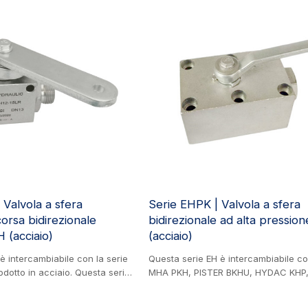
ingegneria mineraria e industria delle
C (ISO-6162), utilizzata in vari
dilizia, macchinari agricoli,
lica, ingegneria mineraria e
rnici.
Valvola a sfera
Serie EHPK | Valvola a sfera
 corsa bidirezionale
bidirezionale ad alta pressi
(acciaio)
(acciaio)
è intercambiabile con la serie
Questa serie EH è intercambiabile co
dotto in acciaio. Questa serie
MHA PKH, PISTER BKHU, HYDAC KHP
unzione di limitazione della
GPK2 e HYDAC KHP3K. Prodotto in ac
i a semplice effetto, ad esempio
Valvola a sfera a due vie per alta pr