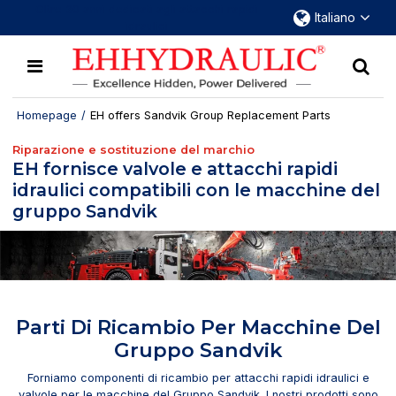
Oltre 30 anni dedicati agli attacchi rapidi
Italiano
idraulici
Homepage
/
EH offers Sandvik Group Replacement Parts
Riparazione e sostituzione del marchio
EH fornisce valvole e attacchi rapidi
idraulici compatibili con le macchine del
gruppo Sandvik
Parti Di Ricambio Per Macchine Del
Gruppo Sandvik
Forniamo componenti di ricambio per attacchi rapidi idraulici e
valvole per le macchine del Gruppo Sandvik. I nostri prodotti sono