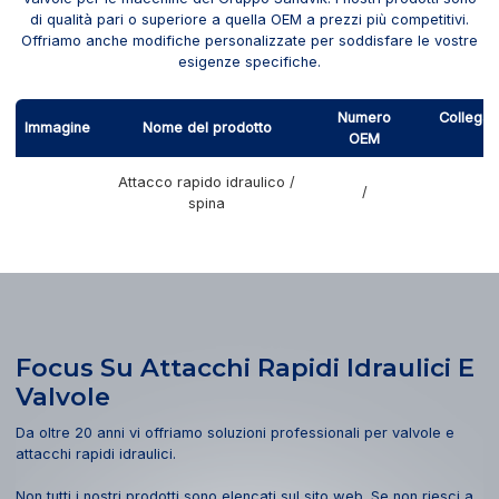
di qualità pari o superiore a quella OEM a prezzi più competitivi.
Offriamo anche modifiche personalizzate per soddisfare le vostre
esigenze specifiche.
Numero
Collegam
Immagine
Nome del prodotto
OEM
Attacco rapido idraulico /
/
spina
Focus Su Attacchi Rapidi Idraulici E
Valvole
Da oltre 20 anni vi offriamo soluzioni professionali per valvole e
attacchi rapidi idraulici.
Non tutti i nostri prodotti sono elencati sul sito web. Se non riesci a