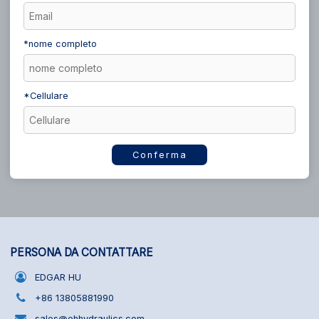
*
nome completo
*
Cellulare
Conferma
PERSONA DA CONTATTARE
EDGAR HU
+86 13805881990
sales@ehhydraulics.com